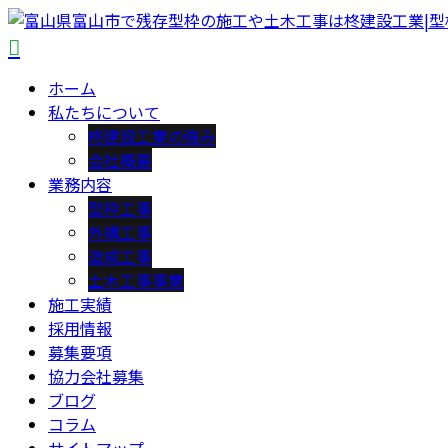
ホーム
私たちについて
柊建設工業の強み
会社概要
業務内容
型枠工事
外構工事
造成工事
土木工事事業
施工実績
採用情報
募集要項
協力会社募集
ブログ
コラム