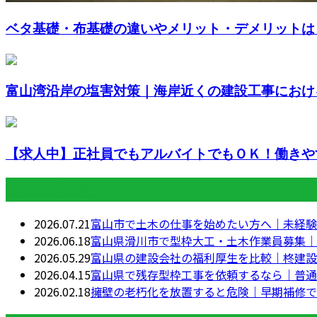
ベタ基礎・布基礎の違いやメリット・デメリットは
富山湾沿岸の塩害対策｜海岸近くの建設工事におけ
【求人中】正社員でもアルバイトでもＯＫ！働きやす
最近の投稿
2026.07.21
富山市で土木の仕事を始めたい方へ｜未経験
2026.06.18
富山県滑川市で型枠大工・土木作業員募集｜
2026.05.29
富山県の建設会社の福利厚生を比較｜柊建設
2026.04.15
富山県で残存型枠工事を依頼するなら｜普通
2026.02.18
擁壁の老朽化を放置すると危険｜早期補修で