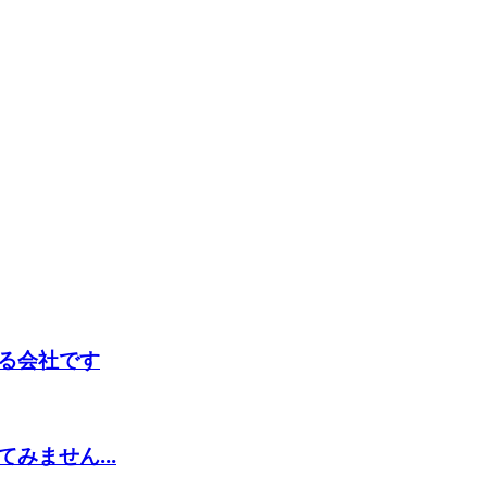
る会社です
みません...