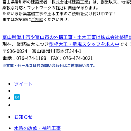
富山県滑川市の建設業者「株式会社柊建設工業」は、創業以来、地域
柔軟な対応とフットワークの軽さに自信があります。
ただいま新築基礎工事や土木工事のご依頼を受け付け中です！
まずはお気軽に
ご相談
くださいませ。
────────────────────────
富山県滑川市や富山市の外構工事・土木工事は株式会社柊建
現在、業務拡大につき
型枠大工・新規スタッフを求人中
です
〒936-0824 富山県滑川市本江344-1
電話：076-474-1188 FAX：076-474-0021
※営業・セールス目的の問い合わせはご遠慮願います。
────────────────────────
ツイート
お知らせ
水路の改修・補強工事