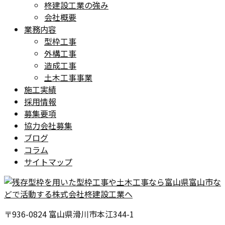
柊建設工業の強み
会社概要
業務内容
型枠工事
外構工事
造成工事
土木工事事業
施工実績
採用情報
募集要項
協力会社募集
ブログ
コラム
サイトマップ
〒936-0824 富山県滑川市本江344-1