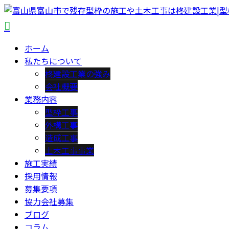
ホーム
私たちについて
柊建設工業の強み
会社概要
業務内容
型枠工事
外構工事
造成工事
土木工事事業
施工実績
採用情報
募集要項
協力会社募集
ブログ
コラム