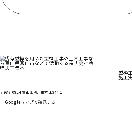
受付／10:00～18:00 (平日)
型枠
施工
〒936-0824 富山県滑川市本江344-1
Googleマップで確認する