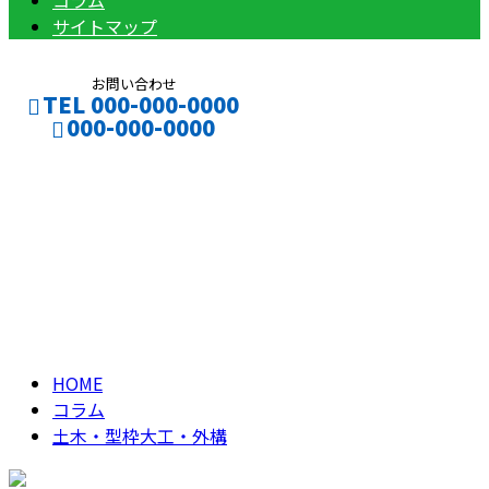
コラム
サイトマップ
お問い合わせ
TEL 000-000-0000
000-000-0000
土木・型枠大工・外
CONTACT
ENTRY
構
column
HOME
コラム
土木・型枠大工・外構