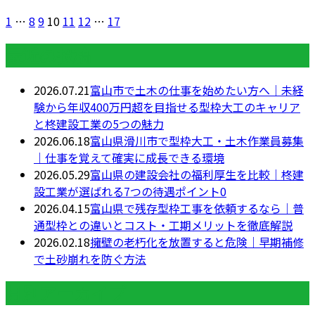
1
…
8
9
10
11
12
…
17
最近の投稿
2026.07.21
富山市で土木の仕事を始めたい方へ｜未経
験から年収400万円超を目指せる型枠大工のキャリア
と柊建設工業の5つの魅力
2026.06.18
富山県滑川市で型枠大工・土木作業員募集
｜仕事を覚えて確実に成長できる環境
2026.05.29
富山県の建設会社の福利厚生を比較｜柊建
設工業が選ばれる7つの待遇ポイント0
2026.04.15
富山県で残存型枠工事を依頼するなら｜普
通型枠との違いとコスト・工期メリットを徹底解説
2026.02.18
擁壁の老朽化を放置すると危険｜早期補修
で土砂崩れを防ぐ方法
月別アーカイブ