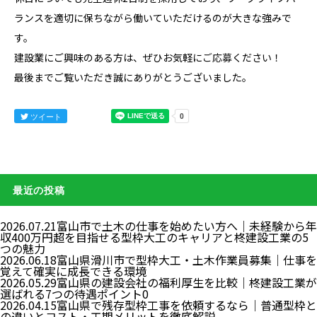
ランスを適切に保ちながら働いていただけるのが大きな強みで
す。
建設業にご興味のある方は、ぜひお気軽に
ご応募
ください！
最後までご覧いただき誠にありがとうございました。
ツイート
最近の投稿
2026.07.21
富山市で土木の仕事を始めたい方へ｜未経験から年
収400万円超を目指せる型枠大工のキャリアと柊建設工業の5
つの魅力
2026.06.18
富山県滑川市で型枠大工・土木作業員募集｜仕事を
覚えて確実に成長できる環境
2026.05.29
富山県の建設会社の福利厚生を比較｜柊建設工業が
選ばれる7つの待遇ポイント0
2026.04.15
富山県で残存型枠工事を依頼するなら｜普通型枠と
の違いとコスト・工期メリットを徹底解説