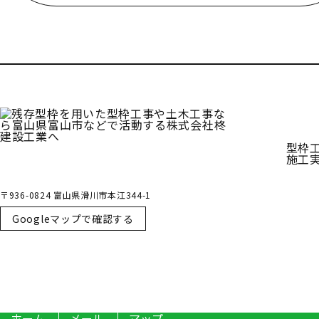
受付／10:00～18:00 (平日)
型枠
施工
〒936-0824 富山県滑川市本江344-1
Googleマップで確認する
ホーム
メール
マップ